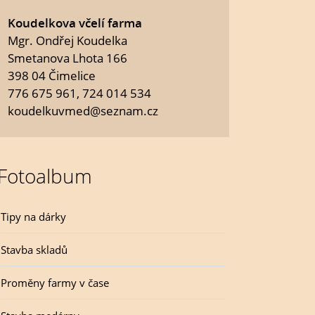
Koudelkova včelí farma
Mgr. Ondřej Koudelka
Smetanova Lhota 166
398 04 Čimelice
776 675 961, 724 014 534
koudelkuvmed@seznam.cz
Fotoalbum
Tipy na dárky
Stavba skladů
Proměny farmy v čase