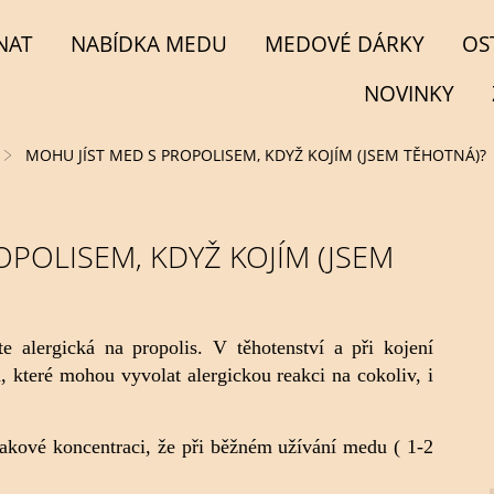
NAT
NABÍDKA MEDU
MEDOVÉ DÁRKY
OS
NOVINKY
MOHU JÍST MED S PROPOLISEM, KDYŽ KOJÍM (JSEM TĚHOTNÁ)?
OPOLISEM, KDYŽ KOJÍM (JSEM
e alergická na propolis. V těhotenství a při kojení
které mohou vyvolat alergickou reakci na cokoliv, i
takové koncentraci, že při běžném užívání medu ( 1-2