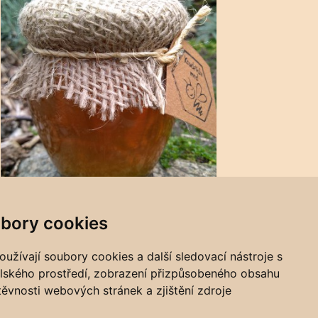
bory cookies
užívají soubory cookies a další sledovací nástroje s
Tipy na dárky
elského prostředí, zobrazení přizpůsobeného obsahu
těvnosti webových stránek a zjištění zdroje
Facebook