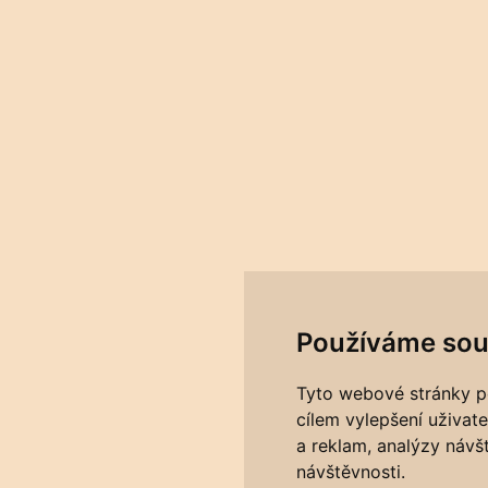
Používáme sou
Tyto webové stránky po
cílem vylepšení uživat
a reklam, analýzy návš
návštěvnosti.