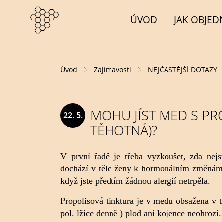
ÚVOD
JAK OBJED
Úvod
Zajímavosti
NEJČASTĚJŠÍ DOTAZY
MOHU JÍST MED S PR
22. 5.
TĚHOTNÁ)?
2013
V první řadě je třeba vyzkoušet, zda nejst
dochází v těle ženy k hormonálním změnám, 
když jste předtím žádnou alergií netrpěla.
Propolisová tinktura je v medu obsažena v 
pol. lžíce denně ) plod ani kojence neohrozí.