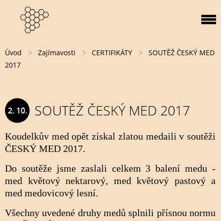
Úvod
Zajímavosti
CERTIFIKÁTY
SOUTĚŽ ČESKÝ MED
2017
SOUTĚŽ ČESKÝ MED 2017
2. 10.
2017
Koudelkův med opět získal zlatou medaili v soutěži
ČESKÝ MED 2017.
Do soutěže jsme zaslali celkem 3 balení medu -
med květový nektarový, med květový pastový a
med medovicový lesní.
Všechny uvedené druhy medů splnili přísnou normu