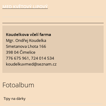
MED KVĚTOVÝ LIPOVÝ
Koudelkova včelí farma
Mgr. Ondřej Koudelka
Smetanova Lhota 166
398 04 Čimelice
776 675 961, 724 014 534
koudelkuvmed@seznam.cz
Fotoalbum
Tipy na dárky