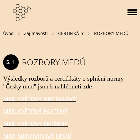
Úvod
Zajímavosti
CERTIFIKÁTY
ROZBORY MEDŮ
ROZBORY MEDŮ
5. 1.
2017
Výsledky rozborů a certifikáty o splnění normy
"Český med" jsou k nahlédnutí zde
:
MED KVĚTOVÝ NEKTAROVÝ
MED KVĚTOVÝ PASTOVÝ
MED KVĚTOVÝ SMÍŠENÝ
MED MEDOVICOVÝ LESNÍ