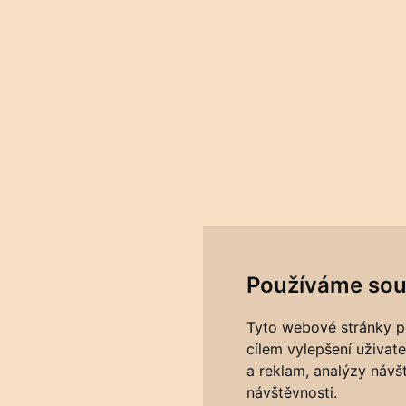
Používáme sou
Tyto webové stránky po
cílem vylepšení uživat
a reklam, analýzy návš
návštěvnosti.