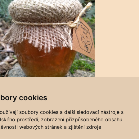
bory cookies
užívají soubory cookies a další sledovací nástroje s
Tipy na dárky
elského prostředí, zobrazení přizpůsobeného obsahu
těvnosti webových stránek a zjištění zdroje
Facebook