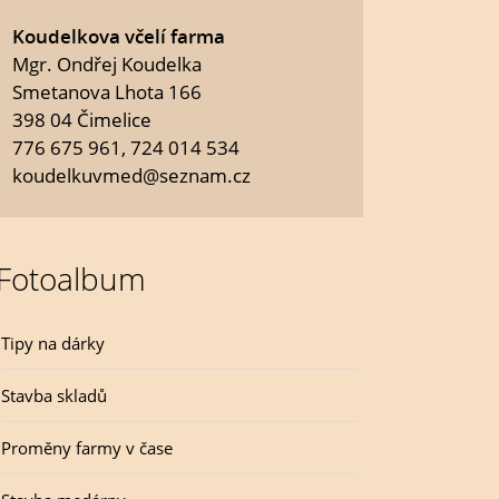
Koudelkova včelí farma
Mgr. Ondřej Koudelka
Smetanova Lhota 166
398 04 Čimelice
776 675 961, 724 014 534
koudelkuvmed@seznam.cz
Fotoalbum
Tipy na dárky
Stavba skladů
Proměny farmy v čase