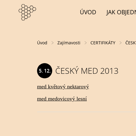
ÚVOD
JAK OBJED
Úvod
Zajímavosti
CERTIFIKÁTY
ČESK
ČESKÝ MED 2013
5. 12.
2013
med květový nektarový
med medovicový lesní