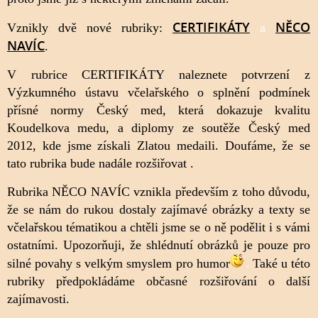
CERTIFIKÁTY
NĚCO
Vznikly dvě nové rubriky:
a
NAVÍC
.
V rubrice CERTIFIKÁTY naleznete potvrzení z
Výzkumného ústavu včelařského o splnění podmínek
přísné normy Český med, která dokazuje kvalitu
Koudelkova medu, a diplomy ze soutěže Český med
2012, kde jsme získali Zlatou medaili.
Doufáme, že se
tato rubrika bude nadále rozšiřovat .
Rubrika NĚCO NAVÍC vznikla především z toho důvodu,
že se nám do rukou dostaly zajímavé obrázky a texty se
včelařskou tématikou a chtěli jsme se o ně podělit i s vámi
ostatními. Upozorňuji, že shlédnutí obrázků je pouze pro
.
silné povahy s velkým smyslem pro humor
Také u této
rubriky předpokládáme občasné rozšiřování o další
zajímavosti.