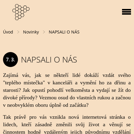
Úvod
Novinky
NAPSALI O NÁS
NAPSALI O NÁS
7. 3.
2014
Zajímá vás, jak se někteří lidé dokáží vzdát svého
"teplého místečka" v kanceláři a vymění ho za dřinu a
starosti? Jak opustí pohodlí velkoměsta a vydají se žít do
divoké přírody? Vezmou osud do vlastních rukou a začnou
v neobvyklém oboru úplně od začátku?
Tak právě pro vás vznikla nová internetová stránka o
lidech, kteří zásadně změnili svůj život a věnují se
činnostem hodně vzdáleným jejich původnímu vzdělání